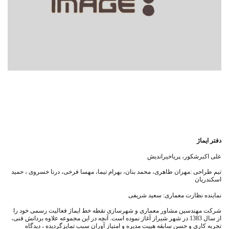
دفتر ایماژ
على اكبرشكور، پرياخيرانديش
تيم طراحی :مهران طاهرى، محمد بنان، بهرام تيما، مهسا فرخى، درنا خسروى ، حميد
اسكندريان
نماينده نظارت معمارى: سعيد شريفى
شركت مهندسين مشاور معمارى و شهرسازى نقطه خط ايماژ فعاليت رسمى خود را
از سال 1383 در شهر شيراز آغاز نموده است. آنچه در اين مجموعه علاوه بردانش فنى،
تجربه كارى و حسن سابقه هييت مديره و امتياز آوران سبب تمايزگرديده ، ديدگاه