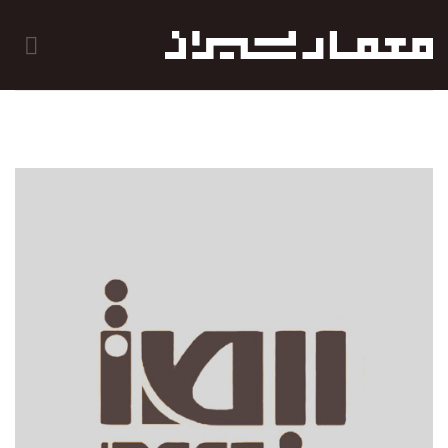
رش
ه
حتوا