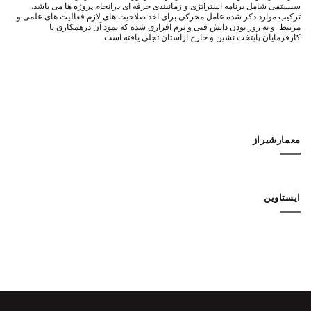
سيستمى شامل برنامه استراتژى و زمانبندى حرفه ای درانجام پروژه ها مى باشد.
تركيب موارد ذكر شده عامل محركى براى اخذ صلاحيت هاى لازم فعاليت هاى علمى و
مرتبط و به روز بودن دانش فنى و نرم افزارى شده كه نمود آن درهمكارى با
كارفرمايان پايتخت نشين و خارج ازاستان تجلى يافته است.
معمارشیراز
ایستاوین