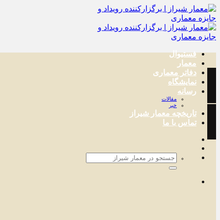
پرش
به
محتوا
فستیوال
معمار
دفاتر معماری
نمایشگاه
رسانه
مقالات
خبر
تاریخچه معمار‌‌ شیراز
تماس با ما
جستجو
برای: