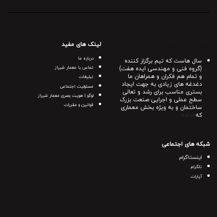
لینک های مفید
درباره معمار شیراز
درباره ما
سال هاست که تیم برگزار کننده
(گروه فنی و مهندسی ایده هفت)
تماس با معمار شیراز
و تمام هم فکران و همراهان ما
تبلیغات
دغدغه های زیادی به جهت ایجاد
مسئولیت اجتماعی
بستری مناسب برای رشد و تعالی
لوگو | هویت بصری معمار شیراز
سطح عملی و اجرایی صنعت بزرک
قوانین و مقررات
ساختمان و به ویژه بخش معماری
که
ادامه ..
شبکه های اجتماعی
اینستاگرام
تلگرام
آپارات