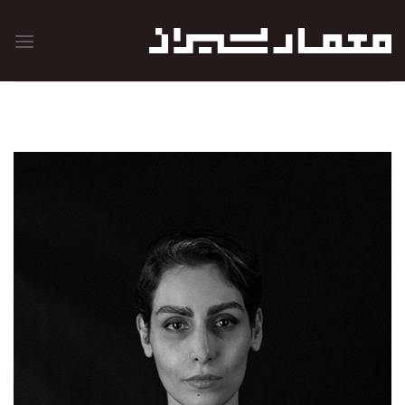
رش
ه
حتوا