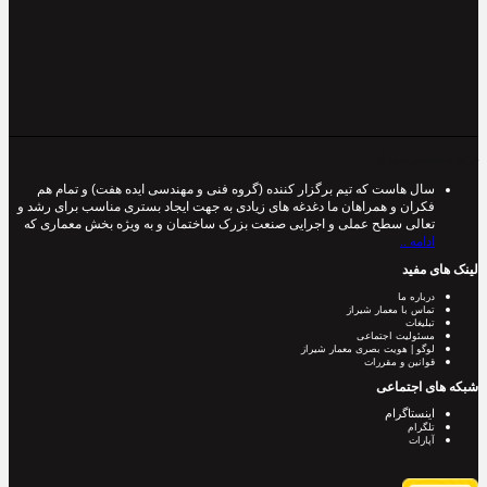
درباره معمار شیراز
سال هاست که تیم برگزار کننده (گروه فنی و مهندسی ایده هفت) و تمام هم
فکران و همراهان ما دغدغه های زیادی به جهت ایجاد بستری مناسب برای رشد و
تعالی سطح عملی و اجرایی صنعت بزرک ساختمان و به ویژه بخش معماری که
ادامه ..
لینک های مفید
درباره ما
تماس با معمار شیراز
تبلیغات
مسئولیت اجتماعی
لوگو | هویت بصری معمار شیراز
قوانین و مقررات
شبکه های اجتماعی
اینستاگرام
تلگرام
آپارات