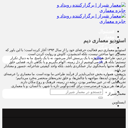
پرش
به
محتوا
فستیوال
معمار
استودیو معماری دیم
دفاتر معماری
نمایشگاه
استودیو معماری دیم فعالیت حرفه‌ای خود را از سال ۱۳۹۳ آغاز کرده است؛ با این باور که
رسانه
معماری تنها ساختن نیست، بلکه اندیشیدن، کاوش و روایت کردن است.
مقالات
در دیم، طراحی هر پروژه با یک پرسش آغاز می‌شود، نه با یک پاسخ. ما به دنبال تکرار
خبر
نیستیم؛ بلکه هر بار می‌کوشیم از دل زمینه، الهام بگیریم و با نگاهی تازه، فضایی خلق
تاریخچه معمار‌‌ شیراز
کنیم که نه‌تنها پاسخگوی نیاز عملکردی باشد، بلکه واجد کیفیتی شاعرانه، جسور و معنادار
نیز باشد.
تماس با ما
پژوهش، همواره بخش جدایی‌ناپذیر از فرآیند طراحی ما بوده است. ما معماری را عرصه‌ای
برای آزمودن ایده‌ها، مواجهه با چالش‌ها، و خلق تجربه‌های منحصر به‌فرد می‌دانیم؛
تجربه‌هایی که در عین معاصر بودن، ریشه در زمینه، فرهنگ و روح مکان دارند.
برای ما، هر پروژه فرصتی‌ست برای گفت‌وگویی تازه با شهر، با انسان، و با معماری.
جستجو
معمارشیراز
برای:
ایستاوین