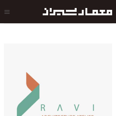
رش
ه
حتوا