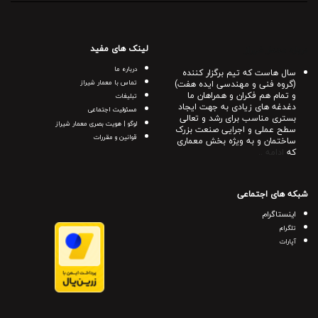
لینک های مفید
درباره معمار شیراز
درباره ما
سال هاست که تیم برگزار کننده
(گروه فنی و مهندسی ایده هفت)
تماس با معمار شیراز
و تمام هم فکران و همراهان ما
تبلیغات
دغدغه های زیادی به جهت ایجاد
مسئولیت اجتماعی
بستری مناسب برای رشد و تعالی
لوگو | هویت بصری معمار شیراز
سطح عملی و اجرایی صنعت بزرک
قوانین و مقررات
ساختمان و به ویژه بخش معماری
که
ادامه ..
شبکه های اجتماعی
اینستاگرام
تلگرام
آپارات