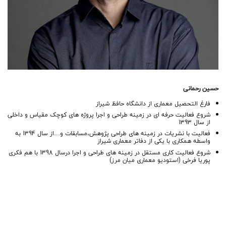
حسین رحمانی
فارغ التحصيل معمارى از دانشگاه حافظ شيراز
شروع فعاليت حرفه اى در زمينه طراحی و اجرا پروژه هاى كوچک مقياس و داخلى
از سال 1393
فعاليت با نشريات در زمينه هاى طراحی پژوهش،مسابقات و…از سال 1394 به
واسطه همكارى با يكى از دفاتر معمارى شيراز
شروع فعاليت كاری مستقل در زمينه های طراحی و اجرا درسال 1398 با هم فكری
پوريا فرخی (استوديو معمارى ميان مرز)