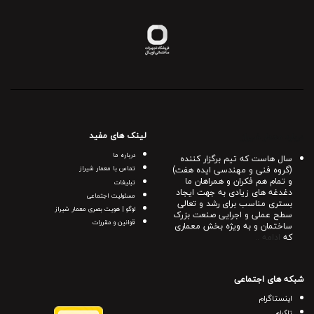
لینک های مفید
درباره معمار شیراز
درباره ما
سال هاست که تیم برگزار کننده
(گروه فنی و مهندسی ایده هفت)
تماس با معمار شیراز
و تمام هم فکران و همراهان ما
تبلیغات
دغدغه های زیادی به جهت ایجاد
مسئولیت اجتماعی
بستری مناسب برای رشد و تعالی
لوگو | هویت بصری معمار شیراز
سطح عملی و اجرایی صنعت بزرک
قوانین و مقررات
ساختمان و به ویژه بخش معماری
که
ادامه ..
شبکه های اجتماعی
اینستاگرام
تلگرام