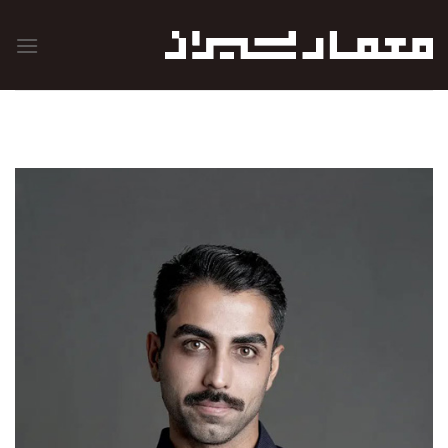
رش
ه
حتوا