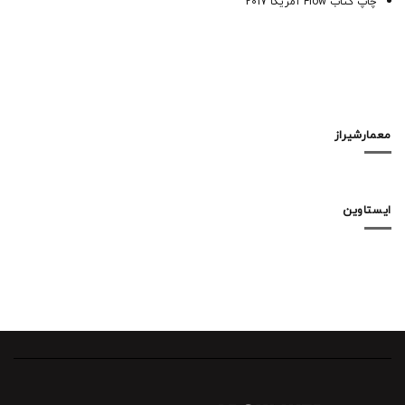
چاپ کتاب Flow آمریکا 2017
معمارشیراز
ایستاوین