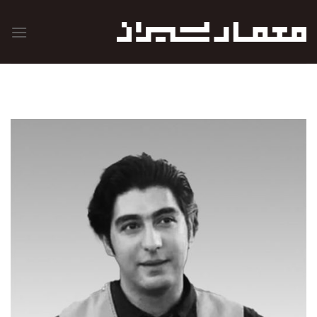
رش
ه
حتوا