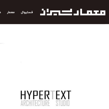
رش
ه
فستیوال
معمار
د
حتوا