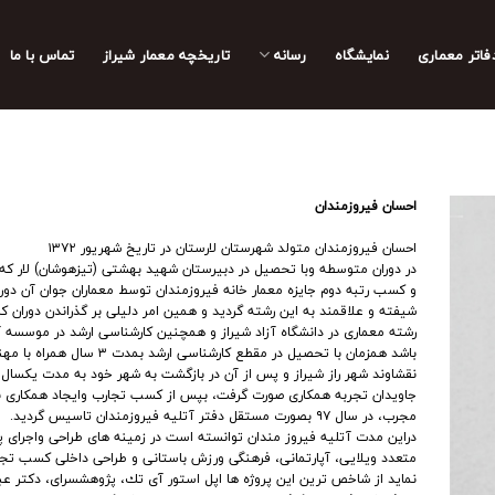
فاتر معماری
نمایشگاه
رسانه
تاریخچه معمار‌‌ شیراز
تماس با ما
احسان فيروزمندان
احسان فيروزمندان متولد شهرستان لارستان در تاريخ شهريور ١٣٧٢
در دوران متوسطه وبا تحصيل در دبيرستان شهيد بهشتى (تيزهوشان) لار كه
و كسب رتبه دوم جايزه معمار خانه فيروزمندان توسط معماران جوان آن دوره
شيفته و علاقمند به اين رشته گرديد و همين امر دليلى بر گذراندن دوران ك
رشته معمارى در دانشگاه آزاد شيراز و همچنين كارشناسى ارشد در موسسه آپ
باشد همزمان با تحصيل در مقطع كارشناسى ارشد ب
نقشاوند شهر راز شيراز و پس از آن در بازگشت به شهر خود به مدت يكسال ب
جاويدان تجربه همكارى صورت گرفت، بپس از كسب تجارب وايجاد همكارى با
مجرب، در سال ٩٧ بصورت مستقل دفتر آتليه فيروزمندان تاسيس گرديد.
دراين مدت آتليه فيروز مندان توانسته است در زمينه هاى طراحى واجراى پ
متعدد ويلايى، آپارتمانى، فرهنگى ورزش باستانى و طراحى داخلى كسب تجر
نمايد از شاخص ترين اين پروژه ها اپل استور آى تك، پژوهشسراى، دكتر عبدا