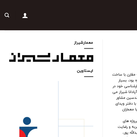
معمارشیراز
ایستاوین
 مقارن با ساخت
 بود، بسيار
ارشناسى خود در
ادانا شيراز مى
مدت ٣ سال همراه با مهندسين مشاور
ا دفتر ويداى
 معماران
روژه هاى
به و رضايت
لله پور،