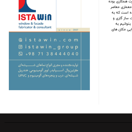
رت همكارى بوده
ال معمارى معاصر
ه است كه به
ت ساز گارى و
توانيم به
يى مكان هاى