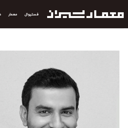
رش
ه
فستیوال
معمار
د
حتوا