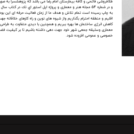
طلافروشى فاتحى و كافه بيمارستان امام رضا مى باشد كه پزوهشسرا به صو
و در شماره 54 مجله هنر و معمارى و پروژه اپل استور اي تك در كتاب س
به چاپ رسيده است تمام تلاش و هدف ما از زمان فعاليت حرفه اى اين بود
اقليم و منطقه احترام بگذاريم واز شيوه هاى نوين و راه كارهاى خلاقانه جه
كاهش انرژى ساختمان ها بهره ببريم و همچنين با ديدى متفاوت به طراحى ب
معمارى وسليقه جمعى شهر خود جهت دهى داشته باشيم تا بر كيفيت فضا
خصوصى و عمومى افزوده شود.