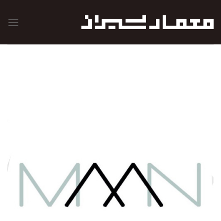
رش
ه
حتوا