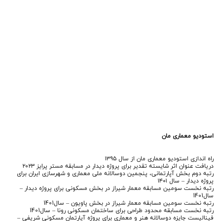
استوديو معمارى مان
راه اندازی استوديو معمارى مان از سال ۱۳۹۵
دريافت عنوان اثر شايسته تقدير براى پروژه ديدار در مسابقه مستر پرايز ۲۰۲۳
رتبه دوم بخش آپارتمانی، پنجمين دوسالانه ملى معمارى و شهرسازى ايران براى
پروژه ديدار – سال ۱۴۰۱
رتبه نخست سومين مسابقه معمار شیراز در بخش مسكونی برای پروژه ديدار –
سال1401
رتبه نخست سومين مسابقه معمار شيراز در بخش پاويون – سال1401
رتبه نخست مسابقه محدود طراحی برای ساختمان مسكونی رونا – سال1401
فيناليست جايزه دوسالانه هنر و معمارى برای پروژه آپارتمان مسكونی شريفی –