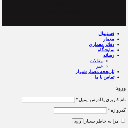
Powered by Archiweb
© All rights reserved. Memarshiraz
2019-2024
فستیوال
معمار
دفاتر معماری
نمایشگاه
رسانه
مقالات
خبر
تاریخچه معمار‌‌ شیراز
تماس با ما
ورود
نام کاربری یا آدرس ایمیل
*
گذرواژه
*
مرا به خاطر بسپار
ورود