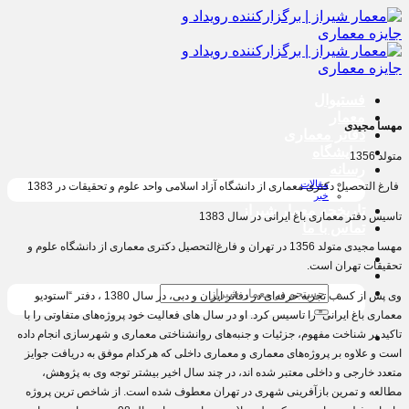
پرش
به
محتوا
فستیوال
معمار
مهسا مجیدی
دفاتر معماری
نمایشگاه
متولد 1356
رسانه
مقالات
فارغ التحصیل دکتری معماری از دانشگاه آزاد اسلامی واحد علوم و تحقیقات در 1383
خبر
تاریخچه معمار‌‌ شیراز
تاسیس دفتر معماری باغ ایرانی در سال 1383
تماس با ما
مهسا مجیدی متولد 1356 در تهران و فارغ‌التحصیل دکتری معماری از دانشگاه علوم و
تحقیقات تهران است.
جستجو
وی پس از کسب تجربه حرفه‌ای در دفاتر ایران و دبی، در سال 1380 ، دفتر “استودیو
برای:
معماری باغ ایرانی” را تاسیس کرد. او در سال های فعالیت خود پروژه‌های متفاوتی را با
تاکید بر شناخت مفهوم، جزئیات و جنبه‌های روانشناختی معماری و شهرسازی انجام داده
است و علاوه بر پروژه‌های معماری و معماری داخلی که هرکدام موفق به دریافت جوایز
متعدد خارجی و داخلی معتبر شده اند، در چند سال اخیر بیشتر توجه وی به پژوهش،
مطالعه و تمرین بازآفرینی شهری در تهران معطوف شده است. از شاخص ترین پروژه