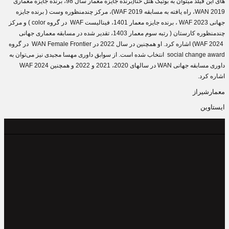
های این فیلد میتوان به بوتیک هتل حنا(برنده جایزه معمار سال 98، برنده جایزه معماری
WAN 2019، راه یافته به مسابقه WAF 2019)، مرکز چندمنظوره وست ( برنده جایزه
جهانی WAF 2023 ، برنده جایزه معمار 1401، فینالیست WAF در گروه color ) و مرکز
چندمنظوره کارستان ( رتبه سوم معمار 1403، تقدیر شده در مسابقه معماری جهانی
WAF 2024) اشاره کرد. او همچنین در سال 2022 در WAN Female Frontier در گروه
social change award انتخاب شده است. از سوابق داوری مهسا مجیدی نیز می‌توان به
داوری مسابقه جهانی WAN در سالهای 2020، 2021 و 2022 و همچنین WAF 2024
اشاره کرد.
معمارشیراز
ایستاوین