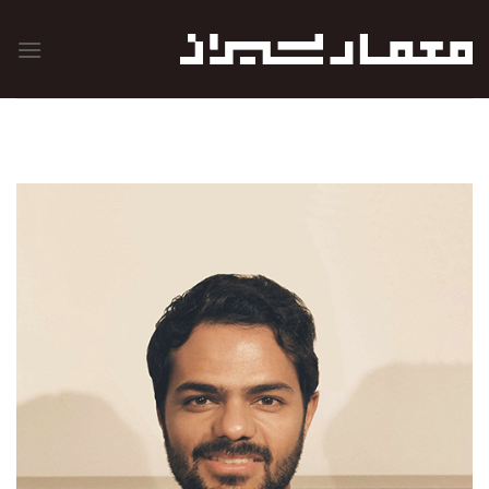
رش
ه
حتوا