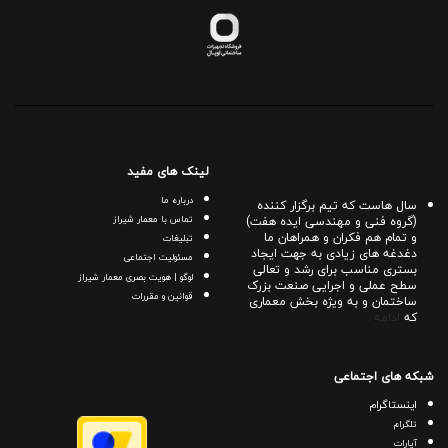
لینک های مفید
درباره معمار شیراز
درباره ما
سال هاست که تیم برگزار کننده
(گروه فنی و مهندسی ایده هفت)
تماس با معمار شیراز
و تمام هم فکران و همراهان ما
تبلیغات
دغدغه های زیادی به جهت ایجاد
مسئولیت اجتماعی
بستری مناسب برای رشد و تعالی
لوگو | هویت بصری معمار شیراز
سطح عملی و اجرایی صنعت بزرک
قوانین و مقررات
ساختمان و به ویژه بخش معماری
که
ادامه ..
شبکه های اجتماعی
اینستاگرام
تلگرام
آپارات