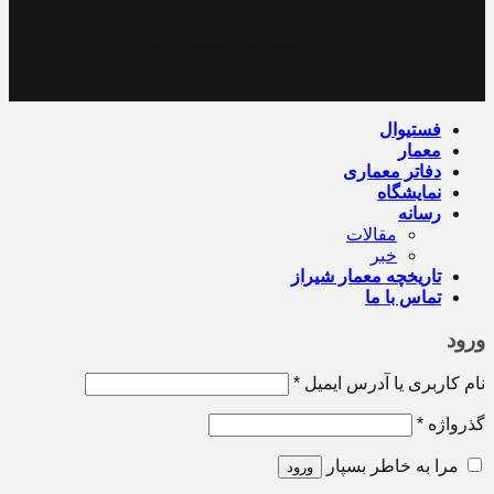
Powered by Archiweb
© All rights reserved. Memarshiraz
2019-2024
فستیوال
معمار
دفاتر معماری
نمایشگاه
رسانه
مقالات
خبر
تاریخچه معمار‌‌ شیراز
تماس با ما
ورود
نام کاربری یا آدرس ایمیل
*
گذرواژه
*
مرا به خاطر بسپار
ورود