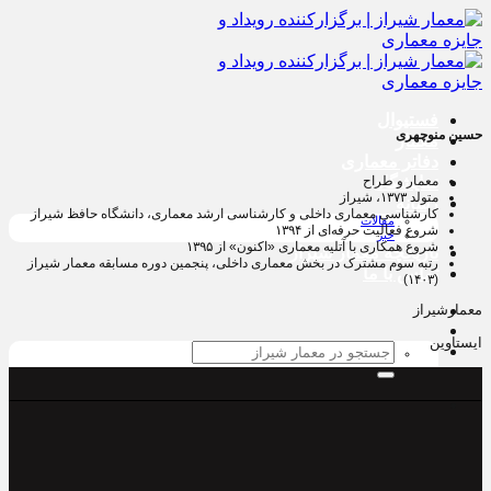
پرش
به
محتوا
فستیوال
حسین منوچهری
معمار
دفاتر معماری
نمایشگاه
معمار و طراح
متولد ۱۳۷۳، شیراز
رسانه
کارشناسی معماری داخلی و کارشناسی ارشد معماری، دانشگاه حافظ شیراز
مقالات
شروع فعالیت حرفه‌ای از ۱۳۹۴
خبر
شروع همکاری با آتلیه معماری «اکنون» از ۱۳۹۵
تاریخچه معمار‌‌ شیراز
رتبه سوم مشترک در بخش معماری داخلی، پنجمین دوره مسابقه معمار شیراز
تماس با ما
(۱۴۰۳)
معمارشیراز
ایستاوین
جستجو
برای: