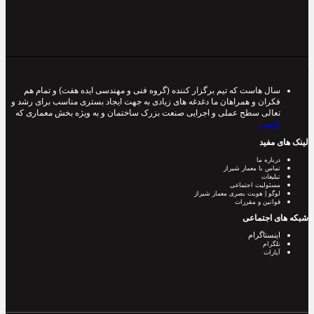
درباره معمار شیراز
سال هاست که تیم برگزار کننده (گروه فنی و مهندسی ایده هفت) و تمام هم
فکران و همراهان ما دغدغه های زیادی به جهت ایجاد بستری مناسب برای رشد و
تعالی سطح عملی و اجرایی صنعت بزرک ساختمان و به ویژه بخش معماری که
ادامه ..
لینک های مفید
درباره ما
تماس با معمار شیراز
تبلیغات
مسئولیت اجتماعی
لوگو | هویت بصری معمار شیراز
قوانین و مقررات
شبکه های اجتماعی
اینستاگرام
تلگرام
آپارات