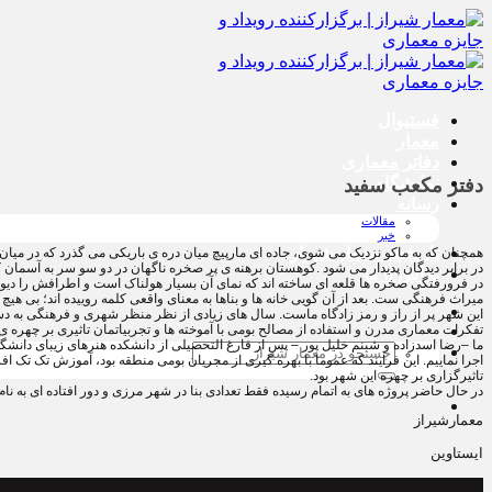
پرش
به
محتوا
فستیوال
معمار
دفاتر معماری
نمایشگاه
دفتر مکعب سفید
رسانه
مقالات
خبر
تاریخچه معمار‌‌ شیراز
همچنان که به ماکو نزدیک می شوی، جاده ای مارپیچ میان دره ی باریکی می گذرد که در میا
در برابر دیدگان پدیدار می شود .کوهستان برهنه ی پر صخره ناگهان در دو سو سر به آسمان 
تماس با ما
در فرورفتگی صخره ها قلعه ای ساخته اند که نمای آن بسیار هولناک است و اطرافش را دیوار
میراث فرهنگی ست. بعد از آن گویی خانه ها و بناها به معنای واقعی کلمه روییده اند؛ بی هیچ
تفکرات معماری مدرن و استفاده از مصالح بومی با آموخته ها و تجربیاتمان تاثیری بر چهره ی
جستجو
اجرا نماییم. این فرایند که عموما با بهره گیری از مجریان بومی منطقه بود، آموزش تک تک ا
برای:
تاثیرگزاری بر چهره این شهر بود.
در حال حاضر پروژه های به اتمام رسیده فقط تعدادی بنا در شهر مرزی و دور افتاده ای به
معمارشیراز
ایستاوین