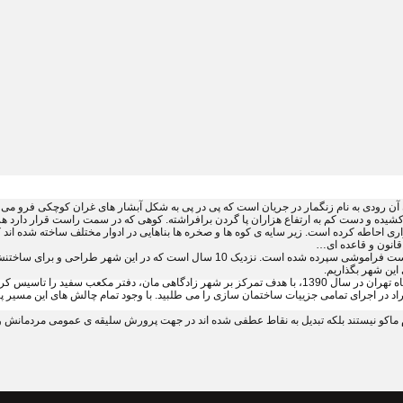
ن آن رودی به نام زنگمار در جریان است که پی در پی به شکل آبشار های غران کوچکی فرو می
کشیده و دست کم به ارتفاع هزاران پا گردن برافراشته. کوهی که در سمت راست قرار دارد هر
ی احاطه کرده است. زیر سایه ی کوه ها و صخره ها بناهایی در ادوار مختلف ساخته شده اند ک
 قانون و قاعده ای…
این شهر پر از راز و رمز زادگاه ماست. سال های زیادی از نظر منظر شهری و فرهنگی به دست فرا
 این شهر بگذاریم.
ما –رضا اسدزاده و شبنم خلیل پور – پس از فارغ التحصیلی از دانشکده هنرهای زیبای دانشگاه تهران در سال 1390، با ه
فراد در اجرای تمامی جزییات ساختمان سازی را می طلبید. با وجود تمام چالش های این مسیر پ
 نام ماکو نیستند بلکه تبدیل به نقاط عطفی شده اند در جهت پرورش سلیقه ی عمومی مردمانش