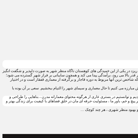
 ریزد در یکی از این خمیدگی های کوهستان ناگاه منظر شهر به صورت دلپذیر و شگفت انگیز
 قدر بالا می رود، برآمدگی پیدا می کند و همچون سایبانی بر فراز شهر گسترده می شود؛
ه شاخص ترین آنها مربوط به دوره قاجار و برگرفته از معماری قفقاز است و در اختیار
موشی سپرده شده است. نزدیک 10 سال است که در این شهر طراحی و برای ساختنش مبارزه می کنیم تا حال معماری و سیمای شهر را التیام ببخشیم. سعی بر آن بوده با
دف تمرکز بر شهر زادگاهی مان، دفتر مکعب سفید را تاسیس کردیم و توانستیم در بستری عاری از هرگونه محتوای معمارانه مدرن ، بناهایی را طراحی و
ر پیچ و خم، باور ما ، مسئولیت حرفه ای مان در خلق فضاهای با کیفیت برای زندگی بهتر و
 و بهبود منظر شهری ، هر چند کوچک …