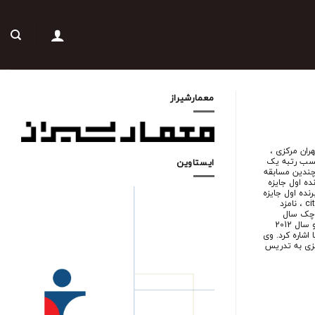
معمارشیراز
تهران مرکزی ،
دسان مشاور منظر . بوم . نقش ؛ در سال 1389 با کسب رتبه یک
ایستاوین
چندین مسابقه
ده اول جایزه
قدیر شده جایزه معمار 1393 ،برنده سوم جایزه معمار 1394 ، برنده اول جایزه
معماری داخلی ایران 1394 ، طرح تقدیر شده فستیوال معماری cityscape 2011 ، نامزد
ر معماری کوچک سال
خاورمیانه ( زیر 100 پرسنل) و نامزد دریافت پروژه پایدار سال خاورمیانه در دو سال 2012
 معمار آسیا اشاره کرد. وی
مرکزی به تدریس