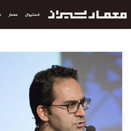
رش
ه
فستیوال
معمار
د
حتوا