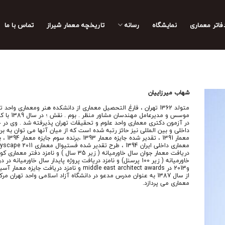
فاتر معماری
نمایشگاه
رسانه
تاریخچه معمار‌‌ شیراز
تماس با ما
شهاب میرزاییان
متولد 1362 تهران ، فارغ التحصیل معماری از دانشکده هنر ومعماری واحد 
موسس و مدیرعامل مهن
در آزمون دکتری معماری واحد علوم و تحقیقات تهران پذیرفته شد . وی در 
داخلی و بین المللی نیز حائز رتبه شده است که از میان آنها می توان به برن
معمار 1391 ، ت
دریافت معمار جوان سال خاورمیانه ( زیر 35 سال ) و نامزد دفت
و2013 در middle east architect awards و نامزد دریافت جایزه
از سال 1387 به عنوان مدرس مدعو در دانشگاه آزاد اسلامی واحد تهران 
معماری می پردازد.