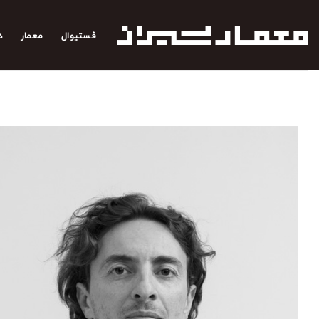
رش
ه
فستیوال
معمار
د
حتوا