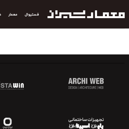
رش
ه
فستیوال
معمار
د
حتوا