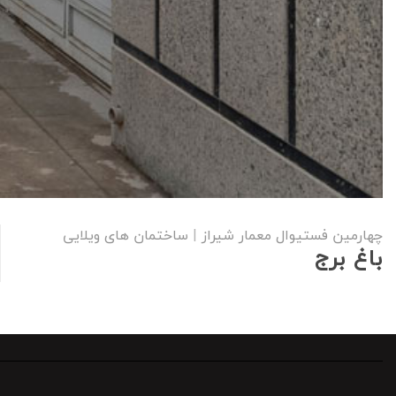
چهارمین فستیوال معمار شیراز
|
ساختمان های ویلایی
باغ برج