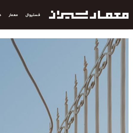
رش
ه
فستیوال
معمار
د
حتوا