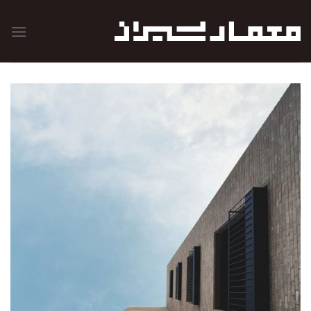
رش
ه
حتوا