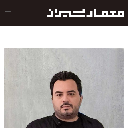
رش
ه
حتوا