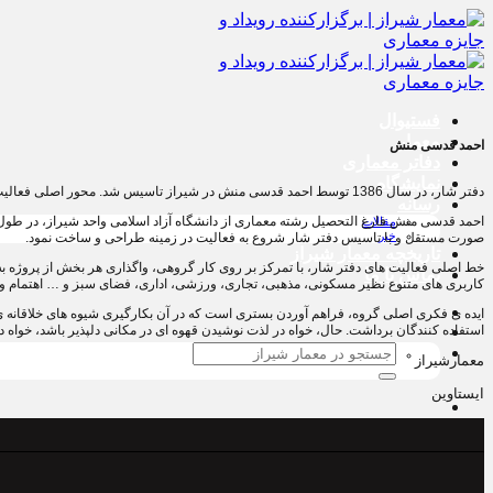
پرش
به
محتوا
فستیوال
معمار
احمد قدسی منش
دفاتر معماری
نمایشگاه
دفتر شار، در سال 1386 توسط احمد قدسی منش در شیراز تاسیس شد. محور اصلی فعالیت دفتر، پروژه های طراحی معماری، طراحی داخلی، طراحی منظر و نظارت معماری می باشد.
رسانه
احمد قدسی منش فارغ التحصیل رشته معماری از دانشگاه آزاد اسلامی واحد شیراز، در طول
مقالات
خبر
صورت مستقل و با تاسیس دفتر شار شروع به فعالیت در زمینه طراحی و ساخت نمود.
تاریخچه معمار‌‌ شیراز
خط اصلی فعالیت های دفتر شار، با تمرکز بر روی کار گروهی، واگذاری هر بخش از پروژه به ا
تماس با ما
کاربری های متنوع نظیر مسکونی، مذهبی، تجاری، ورزشی، اداری، فضای سبز و … اهتمام و
ایده ی فکری اصلی گروه، فراهم آوردن بستری است که در آن بکارگیری شیوه های خلاقانه ی 
استفاده کنندگان برداشت. حال، خواه در لذت نوشیدن قهوه ای در مکانی دلپذیر باشد، خواه 
جستجو
معمارشیراز
برای:
ایستاوین