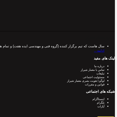
درباره معمار شیراز
سال هاست که تیم برگزار کننده (گروه فنی و مهندسی ایده هفت) و تمام 
ادامه ..
لینک های مفید
درباره ما
تماس با معمار شیراز
تبلیغات
مسئولیت اجتماعی
لوگو | هویت بصری معمار شیراز
قوانین و مقررات
شبکه های اجتماعی
اینستاگرام
تلگرام
آپارات