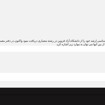
اسى ارشد خود را از دانشكاه آزاد قزوين در رشته معمارى دريافت نمود واكنون در دفتر 
ین آنها می توان به موارد زیر اشاره کرد.