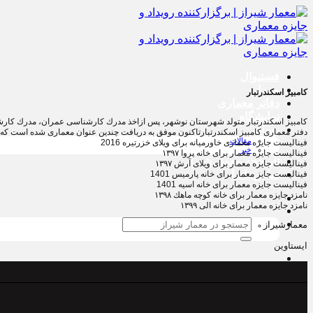
پرش
به
محتوا
فستیوال
معمار
کامبیز اسکندرتبار
دفاتر معماری
نمایشگاه
كامبيز اسكندرتبار متولد شهرستان نوشهر، پس ازاخذ مدرك كارشناسی عمران، مدرك كارشن
رسانه
دفتر معمارى كامبيز اسكندرتبارتاكنون موفق به دریافت چندین عنوان معماری شده است که از ب
مقالات
فيناليست جايزه معمارى خاورميانه براى ويلاى خزرتيره 2016
خبر
فيناليست جايزه معمار براى خانه پروا ١٣٩٧
تاریخچه معمار‌‌ شیراز
فيناليست جايزه معمار براى ويلاى آرش ١٣٩٧
تماس با ما
فيناليست جايز معمار براى خانه پارميس 1401
فيناليست جايزه معمار براى خانه اسيه 1401
نامزد جايزه معمار براى خانه كوچه ماهك ١٣٩٨
نامزد جايزه معمار براى خانه الى ١٣٩٩
جستجو
معمارشیراز
برای:
ایستاوین