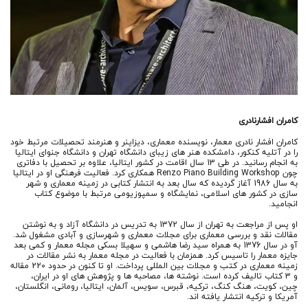
کامران افشارنادری
کامران افشار نادری معمار، نویسنده معماری، دیزاینر و هنرمند تحصیلات مرتبط خود
را در آتلیه کنکور، دامشکده هنر های زیبای دانشگاه تهران و دانشگاه جنوای ایتالیا
به انجام رسانید. در طی 13 سال اقامت در کشور ایتالیا، علاوه بر تحصیل با دفاتری
چون Renzo Piano Building Workshop همکاری کرد. فعالیت فرهنگی او در ایتالیا
به سال 1986 آغاز گردیده که سال بعد به انتشار کتابی در زمینه معماری و شهر
سازی در کشور های اسلامی، نمایشگاه و سمپوزیومی مرتبط با موضوع کتاب
انجامید.
او پس از مراجعت به تهران از سال 1372 به تدریس در دانشگاه آزاد و به نوشتن
مقالات نقد و بررسی معماری برای مجلات معماری و شهرسازی و آبادی مشغول شد.
آو در سال 1376 به همراه سید رضا هاشمی و سهیلا بسکی مجله معمار و کمی بعد
جایزه معمار را تاسیس کرد. همزمان با فعالیت در مجله معمار به نشر مقالات در
زمینه معماری در کتب و مجلات بین المللی پرداخت. او تا کنون در حدود 220 مقاله
و 3 کتاب تالیف کرده است. نوشته ها، مصاحبه ها و پژوهش های او در ایران،
چین، کویت، هنگ کنگ، ترکیه، قبرس، سویس، آلمان، ایتالیا، رومانی، انگلستان،
آمریکا و ترکیه انتشار یافته اند.