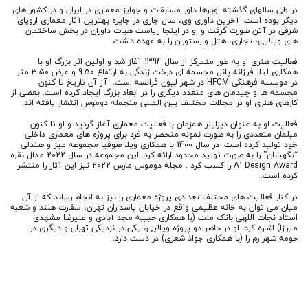
در طی سالهای گذشته اوبارها داور مسابقات و جوایز معماری در ایران و در کشور های
دیگر بوده است. آخرین داوری وی، سال جاری در جایزه بهترین آثار معماری اروپای
شرقی در آتن صورت گرفت و او در اینجا ریاست هیات داوران در بخش ساختمان
های ویلایی، تجاری، هتل و رستوران را به عهده داشت.
فعالیت هنری او به طور متمرکز از سال 1394 آغاز شد و اولین اثر بزرگ او با
همکاری لیلا فرزانه پانل مجسمه ای درخت زندگی به ارتفاع 9.50 و عرض 3.50 متر
در موسسه فرهنگی HFCM در شهر لیون فرانسه است. آز آن تاریخ تا کنون
مجسمه ها و چیدمان های متعدد دیگری را در ابعاد بزرگ ایجاد کرده است. بعضی از
کارهای هنری او در مجلات مختلف بین المللی منجمله دوموس انتشار یافته اند.
فعالیت او به عنوان دیزاینر همزمان با فعالیت معماری آغاز گردید و او تا کنون
مبلمان متعددی را به صورت نمونه منحصر به فرد برای پروژه های معماری داخلی
خود تولید کرده است. در سال 1400 با همکاری ویلا صوفیا مجموعه میز و صندلی
“نگهبانان” را به صورت تولید محدود ارائه کرد. این مجموعه در سال 2022 مدال نقره
A’ Design Award را کسب کرد . مجله دوموس مارس 2022 نیز این آثار را منتشر
کرده است.
در کنار فعالیت های مختلف تعدادی پروژه معماری را نیز به انجام رساند که از آن
میان می توان به خانه عظیمی واقع در خیابان پاسداران تهران، سفارت هلند و شعبه
استاد نجات اللهی بانک ملت (با همکاری حبیبه مجد آبادی و علیرضا مشهدی
میرزا) اشاره کرد. او در حاضر دو پروژه ویلایی، یکی در نزدیکی تهران و دیگری در
حومه شهر رم را (با همکاری جواد شعری) در دست دارد.