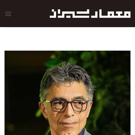
رش
ه
حتوا