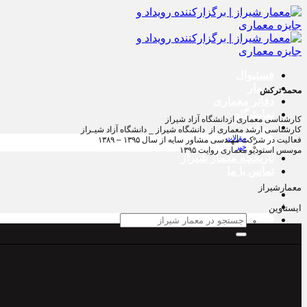
پرش
به
محتوا
فستیوال
معمار
محمد ترکش
دفاتر معماری
نمایشگاه
كارشناسى معمارى ازدانشگاه آزاد شيراز
رسانه
كارشناسى ارشد معمارى از دانشگاه شيراز _ دانشگاه آزاد شيـراز
مقالات
فعاليت در شركت مهندسى مشاور سايه از سال ۱۳۹۵ – ۱۳۸۹
خبر
موسس استوديو معمارى روايت ۱۳۹۵
تاریخچه معمار‌‌ شیراز
تماس با ما
معمارشیراز
ایستاوین
جستجو
برای: