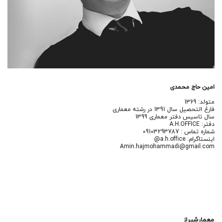
امين حاج محمدى
متولد: 1369
فارغ التحصيل سال 1391 در رشته معمارى
سال تاسيس دفتر معمارى 1399
دفتر: A.H.OFFICE
شماره تماس : 09103293787
اينستاگرام: a.h.office@
Amin.hajmohammadi@gmail.com
معمارشیراز