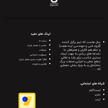
لینک های مفید
درباره معمار شیراز
درباره ما
سال هاست که تیم برگزار کننده
(گروه فنی و مهندسی ایده هفت)
تماس با معمار شیراز
و تمام هم فکران و همراهان ما
تبلیغات
دغدغه های زیادی به جهت ایجاد
مسئولیت اجتماعی
بستری مناسب برای رشد و تعالی
لوگو | هویت بصری معمار شیراز
سطح عملی و اجرایی صنعت بزرک
قوانین و مقررات
ساختمان و به ویژه بخش معماری
که
ادامه ..
شبکه های اجتماعی
اینستاگرام
تلگرام
آپارات