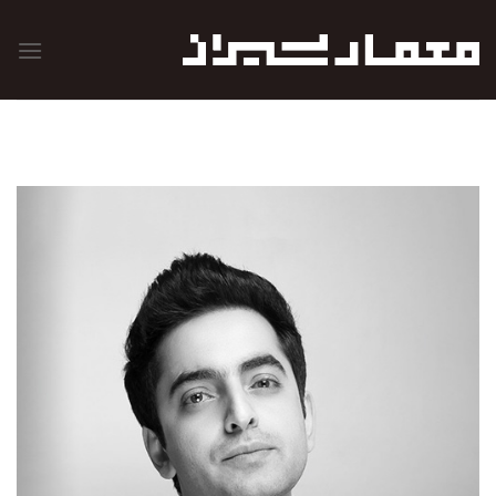
رش
ه
حتوا