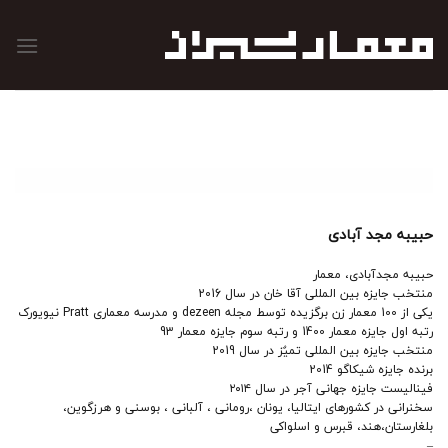
رش
ه
حتوا
حبیبه مجد آبادی
حبیبه مجدآبادی، معمار
منتخب جایزه بین المللی آقا خان در سال 2016
یکی از 100 معمار زن برگزیده توسط مجله dezeen و مدرسه معماری Pratt نیویورک
رتبه اول جایزه معمار 1400 و رتبه سوم جایزه معمار 93
منتخب جایزه بین المللی تمیٌز در سال 2019
برنده جایزه شیکاگو 2014
فینالیست جایزه جهانی آجر در سال ۲۰۱۴
سخنرانی در کشورهای ایتالیا، یونان ،رومانی ، آلبانی ، بوسنی و هرزگوین،
بلغارستان،هند، قبرس و اسلواکی
–