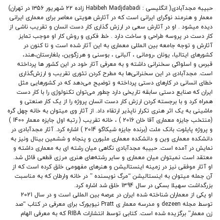
حبیبه مجدآبادی( انگلیسی : Habibeh Madjdabadi زاده 22 شهریور ۱۳56 در تهران)
معمار و هنرمند نوگرای ایرانی است که در آثارش هویتی معاصر برای معماری ایرانی
دیده میشود . او در آثارش سعی در ارزش گذاری کار دست انسان و تقریب ناشی از
کار دست در پروسه طراحی و ساخت دارد . خط فکری و روش کار او موجب تمایز
آثارش و توجه جامعه بین المللی معماری به این آثار شده است و تا کنون در
کشورهای ایتالیا، یونان ،رومانی ، آلبانی ، بوسنی و هرزگوین، بلغارستان،هند،
قبرس و اسلواکی سخنرانی داشته و به معرفی آثار خود در این کشور ها پرداخته
است. مجدآبادی در این سخنرانی‌ها به مطرح کردن تئوری تقریب و ارزش‌گذاری
خطای انسانی در کارهای دستی پرداخته و توضیح می‌دهد که در کشورهایی مثل
ایران که صنایع دستی سابقه تاریخی دارد چطور می‌توان تکنولوژی را با کار دست
همراه کرد و با برجسته کردن ارزش‌ کار دست انسان پروژه را از یک کار صنعتی و
ماشینی به یک اثر هنری تکرار ناپذیر ارتقاء داد. از آثار وی میتوان به خانه چهل گره
(منتخب جایزه معماری آقا خان 2016 ) ، خانه تقریب ( رتبه اول جایزه معمار 1400 )
و پروژه پایلوت بانک ملت (برنده جایزه شیکاگو 2014 ) اشاره کرد. آثار مجدآبادی در
دانشکده معماری وین و دانشکده معماری ملبورن و پنجاه و ششمین بینال ونیز به
نمایش در آمده است. حبیبه مجدآبادی نگاهی میان رشته ای به معماری داشته و
معتقد است نمیتوان میان معماری و سایر رشته‌های هنری مرزی قطعی قائل شد.
او آثار موفقی نیز در زمینه اینستالیشن و هنرهای مفهومی خلق کرده است که از
آن جمله میتوان به اینستالیشن “مرگ نویسنده ” در خانه وارطان که به مناسبت
بزرگداشت سهیلا بسکی در سال 1394 خلق شد اشاره کرد.
او یکی از معماران شناخته شده ایران در عرصه بین المللی است و در سال 2021
توسط مجله dezeen و مدرسه معمار ی Pratt نیویورک برای معرفی در کتاب “صد
زن معمار” برگزیده شده است. کتابی توسط انتشارات RIBA که به معرفی الهام