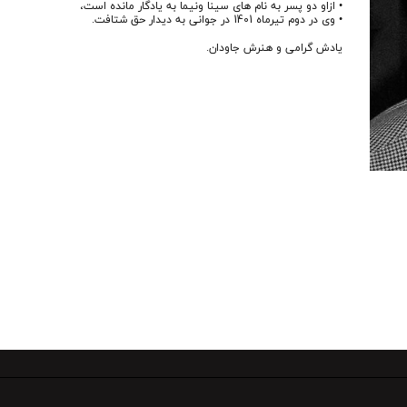
• ازاو دو پسر به نام هاى سينا ونيما به يادگار مانده است،
• وى در دوم تيرماه 1401 در جوانى به ديدار حق شتافت.
یادش گرامی و هنرش جاودان.