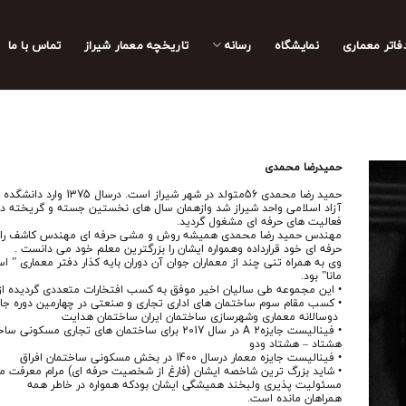
فاتر معماری
نمایشگاه
رسانه
تاریخچه معمار‌‌ شیراز
تماس با ما
حمیدرضا محمدی
حميد رضا محمدى 56متولد در شهر شيراز اس
آزاد اسلامى واحد شيراز شد وازهمان سال هاى نخستين جسته و گريخته در
فعاليت هاى حرفه اى مشغول گرديد.
مهندس حميد رضا محمدى هميشه روش و مشى حرفه اى مهندس كاشف را س
حرفه اى خود قرارداده وهمواره ايشان را بزرگترين معلم خود مى دانست .
وى به همراه تنى چند از معماران جوان آن دوران بايه كذار دفتر معمارى ” ا
مانا” بود.
• اين مجموعه طى ساليان اخير موفق به كسب افتخارات متعددى گرديده از
• كسب مقام سوم ساختمان هاى ادارى تجارى و صنعتى در چهارمين دوره جاي
دوسالانه معمارى وشهرسازى ساختمان ايران ساختمان هدايت
• فيناليست جايزهA 2 در سال 2017 براى ساختمان هاى تجارى مسكونى ساختمان
هشتاد – هشتاد ودو
• فيناليست جايزه معمار درسال 1400 در بخش مسكونى ساختمان افراق
• شايد بزرگ ترين شاخصه ايشان (فارغ از شخصيت حرفه اى) مرام معرفت مر
مسئوليت پذيرى ولبخند هميشگى ايشان بودكه همواره در خاطر همه
همراهان مانده است.