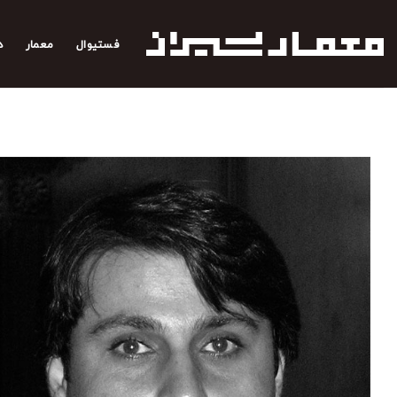
رش
ه
فستیوال
معمار
د
حتوا