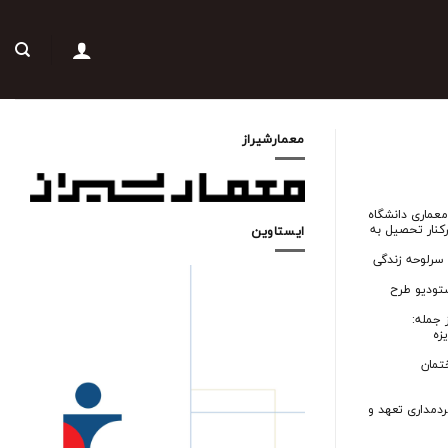
معمارشیراز
ت. درسال 1375 وارد دانشگده معمارى دانشگاه
كنار تحصيل به
ایستاوین
رلوحه زندگى
ستوديو طرح
 جمله:
زه
دمدارى تعهد و