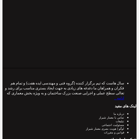
درباره معمار شیراز
سال هاست که تیم برگزار کننده (گروه فنی و مهندسی ایده هفت) و تمام هم
فکران و همراهان ما دغدغه های زیادی به جهت ایجاد بستری مناسب برای رشد و
تعالی سطح عملی و اجرایی صنعت بزرک ساختمان و به ویژه بخش معماری که
ادامه ..
لینک های مفید
درباره ما
تماس با معمار شیراز
تبلیغات
مسئولیت اجتماعی
لوگو | هویت بصری معمار شیراز
قوانین و مقررات