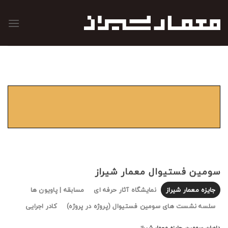
رش
ه
حتوا
سومین فستیوال معمار شیراز
جایزه معمار شیراز
نمایشگاه آثار حرفه ای
مسابقه | پاویون ها
سلسه نشست های سومین فستیوال (پروژه در پروژه)
کادر اجرایی
داوران سومین جایزه معمار شیراز