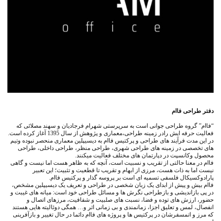
دفتر طراحی فاام
“فاام” گروه طراحی جوانی است به سرپرستی شهرام فرجادیان و سهند مصلائی که
فعالیت حرفه ایش رادر زمینه طراحی،معماری و پژوهش از سال 1395 آغاز کرده است.
در این مدت فرآیند های طراحی و پرکتیس فاام به دیسیپلین معماری منحصر نبوده وتیم
های تخصصی در زمینه های طراحی شهری، طراحی منظر، طراحی داخلی، طراحی
محصول وکانسپت در دپارتمان های مختلف فعالیت میکنند.
فاام در معنا حالتی از تقریب و نسبیت است، آنچه که به ظاهر هست اما نیست و گاهی
نیست اما به ذات هست، مرزی از ابهام و تقریب تا قطعیت و تثبیت؛ این تعبیر
پارادوکسیکال فلسفی تسمیه ای است بر پروسه گذار و پرکتیس فاام.
فاام بیش و پیش از ابدای یک زبان شخصی در طراحی و تعریف یک دیسیپلین مشخص،
در پی بازاندیشی و بازطراحی نگرش ها و مسائل طراحی خود است: میانه های غیبت و
حضور، ارزش های توده و فضا، نسبت های صلبیت و شفافیت، مرزهای اتصال و
انفصال، لمس و تعلیق اجزا، زمانمندی و بی زمانی اثر و… همگی دوئالیته هایی هستند
که مرز و اتمسفرشان در پرکتیس ها و پروژه های فاام دائما در حال تغییر و بازآفرینی