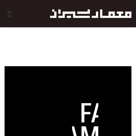
رش
ه
حتوا