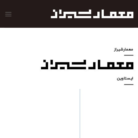
رش
ه
حتوا
معمارشیراز
ایستاوین