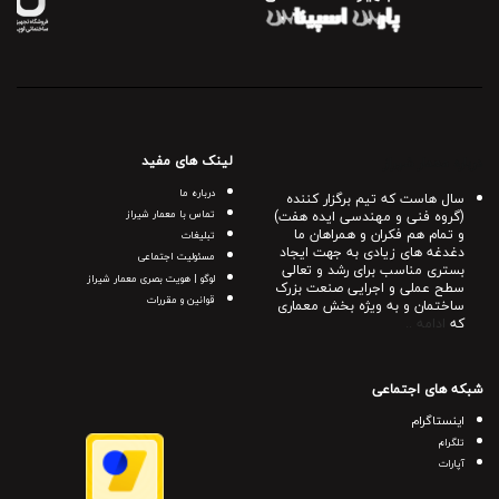
لینک های مفید
درباره معمار شیراز
درباره ما
سال هاست که تیم برگزار کننده
(گروه فنی و مهندسی ایده هفت)
تماس با معمار شیراز
و تمام هم فکران و همراهان ما
تبلیغات
دغدغه های زیادی به جهت ایجاد
مسئولیت اجتماعی
بستری مناسب برای رشد و تعالی
لوگو | هویت بصری معمار شیراز
سطح عملی و اجرایی صنعت بزرک
قوانین و مقررات
ساختمان و به ویژه بخش معماری
که
ادامه ..
شبکه های اجتماعی
اینستاگرام
تلگرام
آپارات