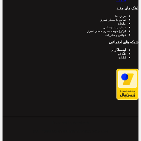
ادامه ..
لینک های مفید
درباره ما
تماس با معمار شیراز
تبلیغات
مسئولیت اجتماعی
لوگو | هویت بصری معمار شیراز
قوانین و مقررات
شبکه های اجتماعی
اینستاگرام
تلگرام
آپارات
Powered by Archiweb
© All rights reserved. Memarshiraz
2019-2024