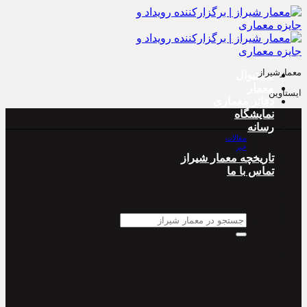
پرش
به
محتوا
معمارشیراز
فستیوال
معمار
ایستاوین
دفاتر معماری
نمایشگاه
رسانه
مقالات
خبر
تاریخچه معمار‌‌ شیراز
تماس با ما
جستجو
برای: