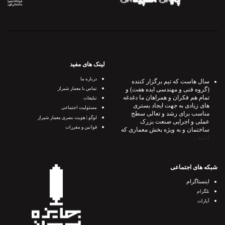
لینک های مفید
درباره معمار شیراز
درباره ما
سال هاست که تیم برگزار کننده
(گروه فنی و مهندسی ایده هفت) و
تماس با معمار شیراز
تمام هم فکران و همراهان ما دغدغه
تبلیغات
های زیادی به جهت ایجاد بستری
مسئولیت اجتماعی
مناسب برای رشد و تعالی سطح
لوگو | هویت بصری معمار شیراز
عملی و اجرایی صنعت بزرک
قوانین و مقررات
ساختمان و به ویژه بخش معماری که
ادامه ..
شبکه های اجتماعی
اینستاگرام
تلگرام
آپارات