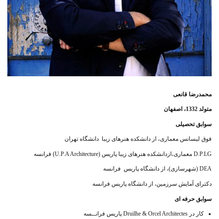
محمدرضا قانعی
متولد 1332، اصفهان
سوابق تحصیلی
فوق لیسانس معماری، از دانشکده هنرهای زیبا دانشگاه تهران
D.P.LG معماری،ازدانشکده هنرهای زیبا پاریس (U.P.A Architecture) فرانسه
DEA (شهرسازی)، از دانشگاه پاریس فرانسه
دکترای آمایش سرزمین، از دانشگاه پاریس فرانسه
سوابق حرفه ای
کار در Druilhe & Orcel Architectes پاریس فرانــسه