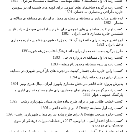
کسب رتبه ی اول مسابــقه ی نظام مهندسی-ساختمان ستــــاد مرکزی – 1391
کسب رتبه برگزیده ساختمان های عمومی برای کومه های شیشه ای در سومین
جایزه طراحی و معماری ساختمان- 1391
لوح تقدیر هیات داوران مسابقه ی مجله ی معمار برای داوری مسابقه ی سالانه ی
معمار – 1392
کسب لوح تقدیر ساختمان های عمومی برای طرح ساماندهی سواحل جزایر ناز در
ششمین جایزه معماری داخلی ایران – 1392
لوح تقدیر مرمت برای خانه فرهنگ آفتاب مزرعه شور در هفتمین جایزه معماری
داخلی ایران- 1393
طرح برگزیده مسابقه معمار برای خانه فرهنگ آفتاب مزرعه شور- 1393
کسب رتبه ی اول مسابقه ی دروازه ی جی – 1393
کسب رتبه ی سوم مسابقه محدود باغ میشه – 1393
کسب اولین جایزه ملی جستار کیفیت در تجربه های بازآفرینی شهری در مسابقه
جستار برای مرمت خانه زاولیان 1394
پذیرش پروژه خانه قانعی در بخش معماری پاویون ایران، بینال هنری ونیز- 1394
کسب رتبه برگزیده جایزه هنر نمای معماری برای طرح مجتمع تجاری اداری و
پارکینگ عمومی اهواز- 1395
کسب خشت طلایی تهران برای طرح پیاده سازی میدان شهرداری رشت – 1395
کسب رتبه اول مسابقه A Design برای خانه قانعی – 1396
کسب جایزه منتخب A Design برای طرح پیاده سازی میدان شهرداری رشت- 1396
کسب نشان افتخار آسیا- اقیانوسیه 2017 در حفاظت میراث فرهنگی از سوی
یونسکو برای مرمت و
احیای خانه فرهنگ آفتاب واقع در روستای مزرعه شور شهرستان کوهپایه اصفهان –