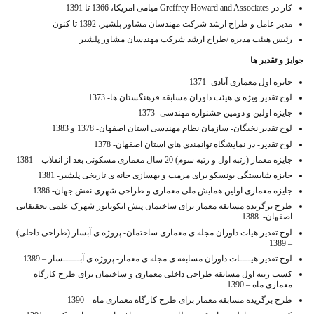
کار در Greffrey Howard and Associates میامی امریکا، 1366 تا 1391
مدیر عامل و طراح ارشد شرکت مهندسان مشاور پلشیر، 1392 تا کنون
رئیس هیئت مدیره /طراح ارشد شرکت مهندسان مشاور پلشیر
جوایز و تقدیر ها
جایزه اول معماری آبادی- 1371
لوح تقدیر ویژه ی هیئت داوران مسابقه فرهنگستان ها- 1373
جایزه اولین و دومین جشنواره مهندسی- 1373
لوح تقدیر نخبگان- سازمان نظام مهندسی استان اصفهان- 1378 و 1383
لوح تقدیر- در نمایشگاه توانمندی های استان اصفهان- 1378
جایزه معمار (رتبه اول و رتبه سوم) 20 سال معماری مسکونی بعد از انقلاب – 1381
جایزه شایستگی یونسکو برای مرمت و بهسازی خانه ی تاریخی پلشیر- 1381
جایزه معماری اولین همایش ملی معماری و طراحی شهری نقش جهان- 1386
طرح برگزیده مسابقه معمار برای ساختمان پیش انکوباتور شهرک علمی تحقیقاتی
اصفهان- 1388
لوح تقدیر هیات داوران مجله ی معماری ساختمان- پروژه ی آبسار (طراحی داخلی)
– 1389
لوح تقدیر هیــــات داوران مسابقه ی مجله ی معمار- پروژه ی آبــــــسار – 1389
کسب رتبه اول مسابقه طراحی داخلی معماری و ساختمان برای طرح کارگاه
معماری ماه – 1390
طرح برگزیده مسابقه معمار برای طرح کارگاه معماری ماه – 1390