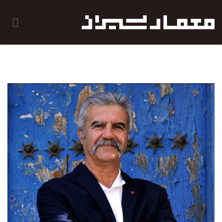
رش
ه
حتوا