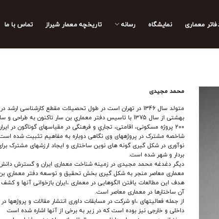
فاتر معماری
نمایشگاه
رسانه
تاریخچه معمار‌‌ شیراز
تماس با ما
محمد مجیدی
متولد سال 1346 در تهران است در طول تحصیلات مقطع کارشناسی ارشد 
بهشتی از سال 1375 با تاسیس دفتر معماري بن سار تاکنون به طراحی 
200 پروژه مسکونی، اقامتی، تجاري و فرهنگی در مقیاسهای گوناگون در ایران پرداخته است.
شاخصه مشترک در پروژههای وی نگاهی دوباره به مفاهیم تثبیت شده است 
نوآوری در شکل گیری گونه های نوین ساختاری و ایجاد ارزشهای مشترک برای
بردار و شهر شده است.
دیگر دغدغه محمد مجیدی در زمینه شناخت معماری ایران و گسترش دانش
معماری معاصر منجر به شکل گیری بخش تحقیق و توسعه دفتر معماري بن
هدف این مطالعات یافتن الگوهایی در معماری ،ایران بازخوانی آنها و کشف
آن ساختارها در معماری معاصر است.
از جمله فعالیتهای ،او شرکت در مسابقات داوری انتشار مقالات و پروژهها در
داخلی و خارجی نیز بوده است که در زیر به برخی از آنها اشاره شده است