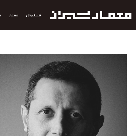
رش
ه
فستیوال
معمار
د
حتوا