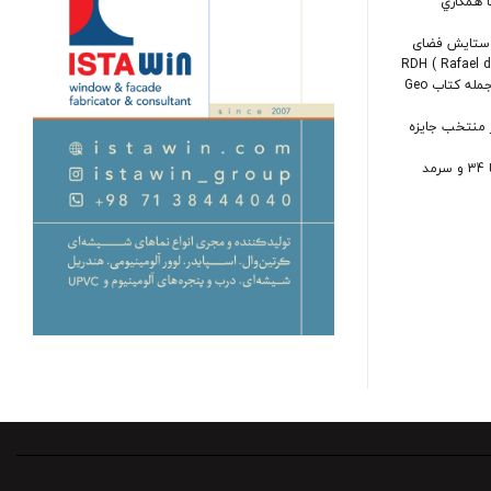
ا همکاري
ه TEDX TEHRAN با عنوان ” در ستایش فضای
 و همکاری با شرکتهای بینالمللی از جمله Kinal و RDH ( Rafael de la
چاپ انتشار و معرفی پروژهها در نشریات و نمایشگاههای داخلی و خارجی از جمله کتاب Geo
 منتخب جایزه
د