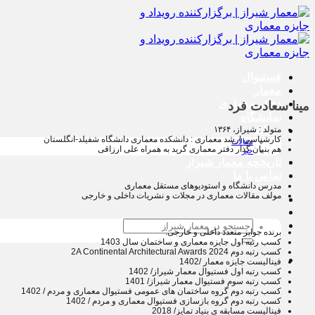
پرش
به
محتوا
فستیوال
معمار
دفاتر معماری
مینا سعادت فرد
نمایشگاه
متولد : شیراز، ۱۳۶۴
رسانه
کارشناسی ارشد معماری : دانشکده معماری دانشگاه شفیلد-انگلستان
مقالات
هم بنیان گذار دفتر معماری گرید به همراه علی ارزاقی
خبر
تاریخچه معمار‌‌ شیراز
تماس با ما
مدرس دانشگاه و استودیوهای مستقل معماری
مولف مقالات معماری در مجلات و نشریات داخلی و خارجی
جستجو
برنده جوایز متعدد داخلی و خارجی:
برای:
کسب رتبه اول جایزه معماری و ساختمان سال 1403
کسب رتبه دوم 2A Continental Architectural Awards 2024
فینالیست جایزه معمار /1402
كسب رتبه اول فستیوال معمار شیراز/ 1402
كسب رتبه سوم فستیوال معمار شیراز/ 1401
کسب رتبه دوم گروه ساختمان های عمومی فستیوال معماری و مردم / 1402
کسب رتبه دوم گروه بازسازی فستیوال معماری و مردم / 1402
فینالیست مسابقه ی بنیاد تمایز/ 2018