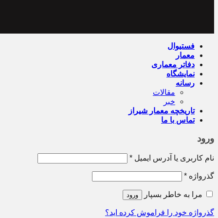
فستیوال
معمار
دفاتر معماری
نمایشگاه
رسانه
مقالات
خبر
تاریخچه معمار‌‌ شیراز
تماس با ما
ورود
نام کاربری یا آدرس ایمیل
*
گذرواژه
*
مرا به خاطر بسپار
ورود
گذرواژه خود را فراموش کرده اید؟