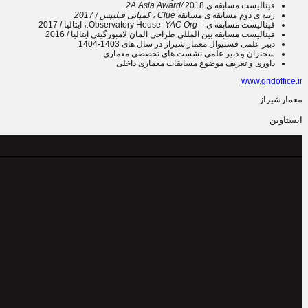
فینالیست مسابقه ی
2018
/
2A Asia Award
رتبه ی دوم مسابقه ی مسابقه
Clue
،
کمپانی فیلیپس
/
2017
فینالیست مسابقه ی – Observatory House
YAC Org.
، ایتالیا / 2017
فینالیست مسابقه بین المللی طراحی المان لامبورگینی ایتالیا / 2016
دبیر علمی فستیوال معمار شیراز در سال های 1403-1404
سخنران و دبیر علمی نشست های تخصصی معماری
داوری و تعریف موضوع مسابقات معماری داخلی
www.gridoffice.ir
معمارشیراز
ایستاوین