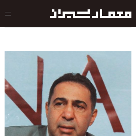
رش
ه
حتوا