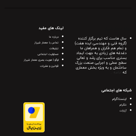
لینک های مفید
درباره معمار شیراز
درباره ما
سال هاست که تیم برگزار کننده
(گروه فنی و مهندسی ایده هفت)
تماس با معمار شیراز
و تمام هم فکران و همراهان ما
تبلیغات
دغدغه های زیادی به جهت ایجاد
مسئولیت اجتماعی
بستری مناسب برای رشد و تعالی
لوگو | هویت بصری معمار شیراز
سطح عملی و اجرایی صنعت بزرک
قوانین و مقررات
ساختمان و به ویژه بخش معماری
که
ادامه ..
شبکه های اجتماعی
اینستاگرام
تلگرام
آپارات