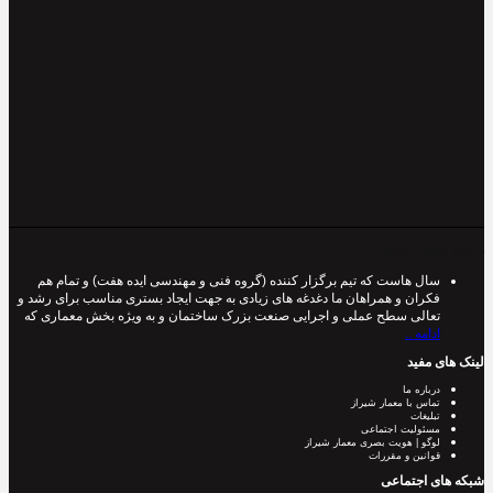
درباره معمار شیراز
سال هاست که تیم برگزار کننده (گروه فنی و مهندسی ایده هفت) و تمام هم
فکران و همراهان ما دغدغه های زیادی به جهت ایجاد بستری مناسب برای رشد و
تعالی سطح عملی و اجرایی صنعت بزرک ساختمان و به ویژه بخش معماری که
ادامه ..
لینک های مفید
درباره ما
تماس با معمار شیراز
تبلیغات
مسئولیت اجتماعی
لوگو | هویت بصری معمار شیراز
قوانین و مقررات
شبکه های اجتماعی