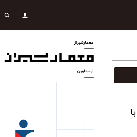
معمارشیراز
ایستاوین
ا