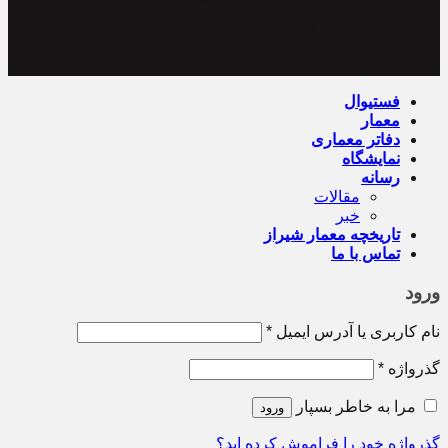
Powered by Archiweb
© All rights reserved. Memarshiraz
2019-2024
فستیوال
معمار
دفاتر معماری
نمایشگاه
رسانه
مقالات
خبر
تاریخچه معمار‌‌ شیراز
تماس با ما
ورود
نام کاربری یا آدرس ایمیل
*
گذرواژه
*
مرا به خاطر بسپار
ورود
گذرواژه خود را فراموش کرده اید؟