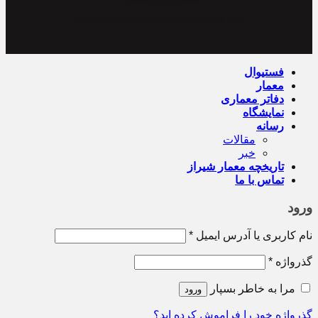
Powered by Archiweb
© All rights reserved. Memarshiraz
2019-2024
فستیوال
معمار
دفاتر معماری
نمایشگاه
رسانه
مقالات
خبر
تاریخچه معمار‌‌ شیراز
تماس با ما
ورود
نام کاربری یا آدرس ایمیل
*
گذرواژه
*
مرا به خاطر بسپار
ورود
گذرواژه خود را فراموش کرده اید؟