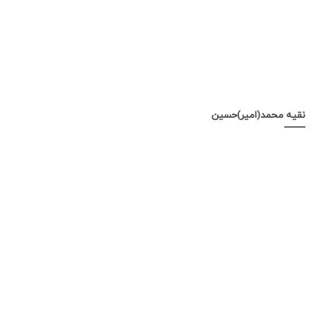
نقیه محمد(امیر)حسین