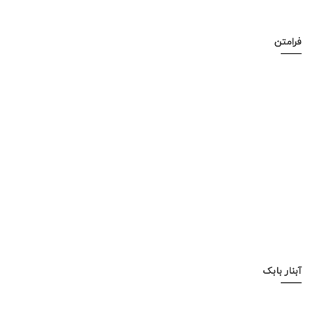
فرامتن
آبنار بابک