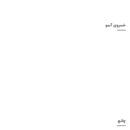
خسروی آسو
چلنج